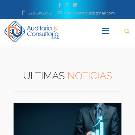
3203992962
audiducardour@gmail.com
ULTIMAS
NOTICIAS